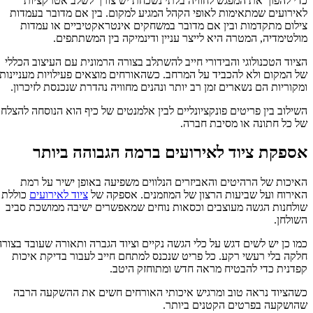
כדי להפוך את המפגש לחוויה בלתי נשכחת יש צורך לשלב אטרקציות
לאירועים שמתאימות לאופי הקהל המגיע למקום. בין אם מדובר בעמדות
צילום מתקדמות ובין אם מדובר במשחקים אינטראקטיביים או עמדות
מולטימדיה, המטרה היא לייצר עניין ודינמיקה בין המשתתפים.
הציוד הטכנולוגי והבידורי חייב להשתלב בצורה הרמונית עם העיצוב הכללי
של המקום ולא להכביד על המרחב. כשהאורחים מוצאים פעילויות מעניינות
ומקוריות הם נשארים זמן רב יותר ונהנים מחוויה נהדרת שנכנסת לזיכרון.
השילוב בין פריטים פונקציונליים לבין אלמנטים של כיף הוא הנוסחה להצלחה
של כל חתונה או מסיבת חברה.
אספקת ציוד לאירועים ברמה הגבוהה ביותר
האיכות של הרהיטים והאביזרים הנלווים משפיעה באופן ישיר על רמת
האירוח ועל שביעות הרצון של המוזמנים. אספקה של
ציוד לאירועים
כוללת
שולחנות הגשה מעוצבים וכסאות נוחים שמאפשרים ישיבה ממושכת סביב
השולחן.
כמו כן יש לשים דגש על כלי הגשה נקיים וציוד הגברה ותאורה שעובד בצורה
חלקה בלי רעשי רקע. כל פריט שנכנס למתחם חייב לעבור בדיקת איכות
קפדנית כדי להבטיח מראה חדש ומתוחזק היטב.
כשהציוד נראה טוב ומרגיש איכותי האורחים חשים את ההשקעה הרבה
שהושקעה בפרטים הקטנים ביותר.