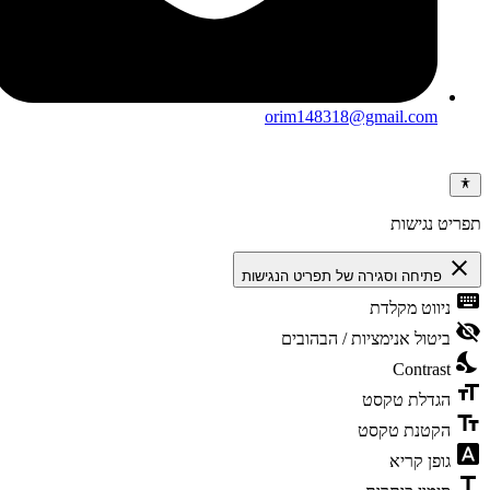
orim148318@gmail.com
תפריט נגישות
close
פתיחה וסגירה של תפריט הנגישות
keyboard
ניווט מקלדת
visibility_off
ביטול אנימציות / הבהובים
nights_stay
Contrast
format_size
הגדלת טקסט
text_fields
הקטנת טקסט
font_download
גופן קריא
title