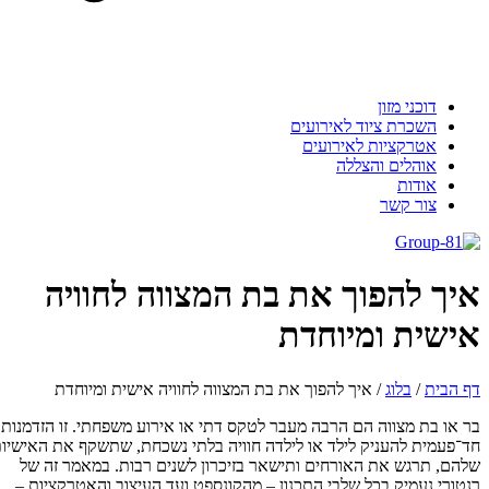
דוכני מזון
השכרת ציוד לאירועים
אטרקציות לאירועים
אוהלים והצללה
אודות
צור קשר
איך להפוך את בת המצווה לחוויה
אישית ומיוחדת
דף הבית
/
בלוג
/
איך להפוך את בת המצווה לחוויה אישית ומיוחדת
בר או בת מצווה הם הרבה מעבר לטקס דתי או אירוע משפחתי. זו הזדמנות
חד־פעמית להעניק לילד או לילדה חוויה בלתי נשכחת, שתשקף את האישיות
שלהם, תרגש את האורחים ותישאר בזיכרון לשנים רבות. במאמר זה של
רנטורי נעמיק בכל שלבי התכנון – מהקונספט ועד העיצוב והאטרקציות –