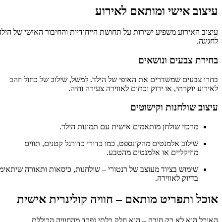
עיצוב אישי ומותאם לאירוע
עיצוב האירוע משפיע ישירות על תחושת הייחודיות והחיבור האישי של הילד
לחגיגה.
בחירת צבעים ונושאים
בחרו צבעים שמשדרים את האופי של הילד. למשל, שילוב של כחול וזהב
לאירוע יוקרתי, או ירוק וכתום לאווירה צעירה וחיה.
עיצוב שולחנות וקישוטים
מרכזי שולחן מותאמים אישית עם תמונות הילד.
שילוב אלמנטים מהקונספט, כמו כדורי כדורגל קטנים, תווים
מוזיקליים או אלמנטים מהטבע.
שימוש בציוד מעוצב של רנטורי – שולחנות, כיסאות ותאורה שיתאימו
בדיוק לאווירה.
אוכל ותפריט מותאם – חוויה קולינרית אישית
האוכל הוא לא רק חובה – הוא חלק בלתי נפרד מהחוויה הכוללת.