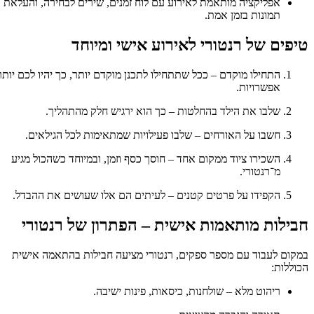
אפליקציה מותאמת לאירוע עם לוח זמנים, שירים לבחירה, והעלאת
תמונות בזמן אמת.
טיפים של רנטורי לאירוע אישי ומיוחד
התחילו מוקדם – ככל שתתחילו לתכנן מוקדם יותר, כך יהיו לכם יותר
אפשרויות.
שלבו את הילד בהחלטות – כך הוא ירגיש חלק מהתהליך.
חשבו על האורחים – שלבו פעילויות שמתאימות לכל הגילאים.
השכירו ציוד ממקום אחד – חוסך כסף וזמן, ובמיוחד כשהכול מגיע
מ־רנטורי.
הקפידו על פרטים קטנים – לעיתים הם אלו שעושים את ההבדל.
חבילות מותאמות אישית – הפתרון של רנטורי
במקום לעבוד עם מספר ספקים, רנטורי מציעה חבילות בהתאמה אישית
הכוללות:
ריהוט מלא – שולחנות, כיסאות, פינות ישיבה.