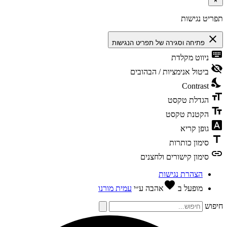
תפריט נגישות
close
פתיחה וסגירה של תפריט הנגישות
keyboard
ניווט מקלדת
visibility_off
ביטול אנימציות / הבהובים
nights_stay
Contrast
format_size
הגדלת טקסט
text_fields
הקטנת טקסט
font_download
גופן קריא
title
סימון כותרות
link
סימון קישורים ולחצנים
הצהרת נגישות
favorite
מופעל ב
אהבה
ע״י
עמית מורנו
חיפוש