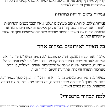
קריוקי, משחקי קזינו, עמדות צילום ואטרקציות אינטראקטיביות נוספות
שמוסיפות עניין ואנרגיה לאירוע.
עמדות צילום וחוויות מיוחדות
עמדות צילום, קירות צילום מעוצבים ושלטי ניאון הפכו בשנים האחרונות
לאחת האטרקציות המבוקשות ביותר. הן מאפשרות לאורחים לתעד את
הרגעים היפים של האירוע וליצור מזכרות מיוחדות שישאירו חיוך גם אחרי
שהאירוע יסתיים.
כל הציוד לאירועים במקום אחד
מלבד האטרקציות עצמן, חשוב לדאוג גם לכל הציוד המשלים שיהפוך את
האירוע לנוח ומרשים. רנטורי מספקת מגוון רחב של ציוד לאירועים הכולל
שולחנות, כיסאות, פינות ישיבה אלטרנטיביות, פופים, הצללות, אוהלים,
מערכות תאורה והגברה, פתרונות חימום וקירור ועוד.
כאשר כל השירותים מגיעים מחברה אחת, תהליך ההפקה הופך פשוט ויעיל
יותר. אין צורך לעבוד מול מספר ספקים, וכל הציוד מגיע בזמן, מוקם בצורה
מקצועית ומפונה בסיום האירוע.
למה לבחור ברנטורי?
רנטורי מתמחה בהשכרת
אטרקציות לאירועים במרכז
ומציעה מגוון רחב של