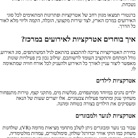
נשכחת.
ברנטורי תמצאו מגוון רחב של אטרקציות ופתרונות המתאימים לכל סוגי
האירועים במרכז הארץ, לצד שירות מקצועי, הובלה, הקמה וליווי מלא לאורך
כל הדרך.
איך בוחרים אטרקציות לאירועים במרכז?
בחירת האטרקציות צריכה להתבצע בהתאם לגיל המשתתפים, סוג האירוע,
גודל המתחם והתקציב העומד לרשותכם. שילוב נכון בין פעילויות שונות
מאפשר ליצור עניין לאורך כל האירוע ולהעניק לכל אורח חוויה שמתאימה
לו.
אטרקציות לילדים
ילדים נהנים במיוחד ממתנפחים, מגלשות מים, מתקני קצף, טירות מתנפחות,
משחקי ענק ומתחמי פעילות צבעוניים. אלו יוצרים שעות של הנאה
ומעסיקים את הילדים בצורה בטוחה ומהנה.
אטרקציות לנוער ולמבוגרים
עבור בני נוער ומבוגרים ניתן לשלב מתחמי מציאות מדומה (VR), שולחנות
משחק כמו הוקי אוויר וכדורגל שולחן, סימולטורים, עמדות מולטימדיה,