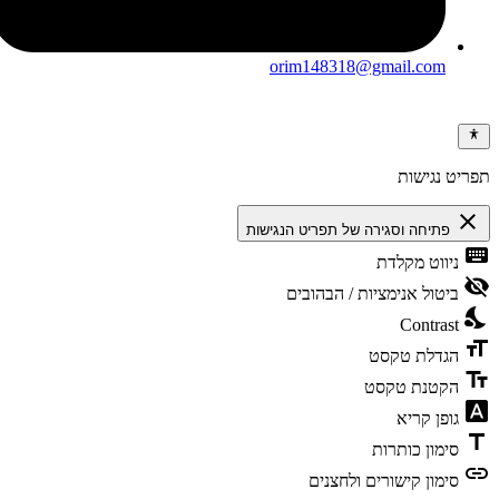
orim148318@gmail.com
תפריט נגישות
close
פתיחה וסגירה של תפריט הנגישות
keyboard
ניווט מקלדת
visibility_off
ביטול אנימציות / הבהובים
nights_stay
Contrast
format_size
הגדלת טקסט
text_fields
הקטנת טקסט
font_download
גופן קריא
title
סימון כותרות
link
סימון קישורים ולחצנים