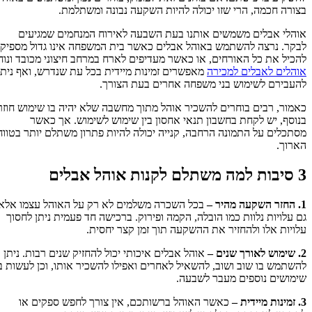
בצורה חכמה, הרי שזו יכולה להיות השקעה נבונה ומשתלמת.
אוהלי אבלים משמשים אותנו בעת השבעה לאירוח המנחמים שמגיעים
לבקר. נרצה להשתמש באוהל אבלים כאשר בית המשפחה אינו גדול מספיק
להכיל את כל האורחים, או כאשר מעדיפים לארח במרחב חיצוני מכובד ונוח.
אוהלים לאבלים למכירה
מאפשרים זמינות מיידית בכל עת שנדרש, ואף ניתן
להעבירם לשימוש בני משפחה אחרים בעת הצורך.
כאמור, רבים בוחרים להשכיר אוהל מתוך מחשבה שלא יהיה בו שימוש חוזר.
בנוסף, יש לקחת בחשבון תנאי אחסון בין שימוש לשימוש. אך כאשר
מסתכלים על התמונה הרחבה, קנייה יכולה להיות פתרון משתלם יותר בטווח
הארוך.
3 סיבות למה משתלם לקנות אוהל אבלים
1. החזר השקעה מהיר –
בכל השכרה משלמים לא רק על האוהל עצמו אלא
גם עלויות נלוות כמו הובלה, הקמה ופירוק. ברכישה חד פעמית ניתן לחסוך
עלויות אלו ולהחזיר את ההשקעה תוך זמן קצר יחסית.
2. שימוש לאורך שנים –
אוהל אבלים איכותי יכול להחזיק שנים רבות. ניתן
להשתמש בו שוב ושוב, להשאיל לאחרים ואפילו להשכיר אותו, וכן לעשות בו
שימושים נוספים מעבר לשבעה.
3. זמינות מיידית –
כאשר האוהל ברשותכם, אין צורך לחפש ספקים או