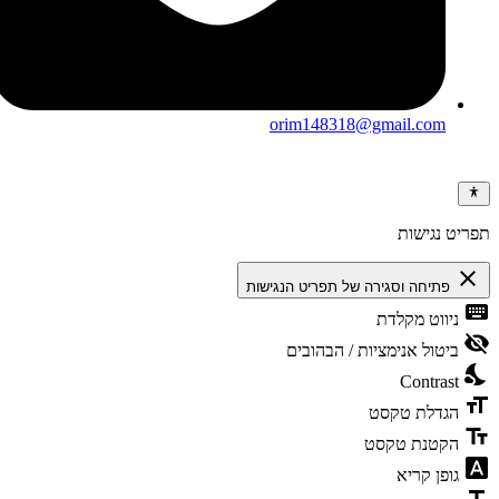
orim148318@gmail.com
תפריט נגישות
close
פתיחה וסגירה של תפריט הנגישות
keyboard
ניווט מקלדת
visibility_off
ביטול אנימציות / הבהובים
nights_stay
Contrast
format_size
הגדלת טקסט
text_fields
הקטנת טקסט
font_download
גופן קריא