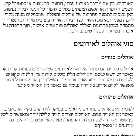
האורחים. בין אם מדובר באירוע עסקי, חתונה, בר מצווה או פסטיבל קיץ,
השמש הקופחת או הגשם המפתיע עלולים להפוך כל חגיגה לבלתי נעימה.
כאן נכנסים לתמונה פתרונות של אוהלים והצללה, שמספקים מענה מקיף
להגנה מפני תנאי מזג האוויר לצד יצירת אווירה עיצובית מיוחדת. רנטורי
מתמחה במתן פתרונות הצללה ואוהלים מותאמים אישית, תוך הקפדה על
איכות, בטיחות וסטנדרטים גבוהים.
סוגי אוהלים לאירועים
אוהלים סגורים
אוהלים סגורים הם פתרון אידיאלי לאירועים שמתקיימים בעונות קרות או
כאשר יש חשש לגשם. האוהלים הללו כוללים קירות צד, חלונות שקופים
ולעיתים גם מערכות מיזוג אוויר או חימום. השילוב בין הפרקטיות לעיצוב
מאפשר לקיים אירוע באווירה נעימה גם כאשר מזג האוויר מאתגר.
אוהלים פתוחים
לעומת זאת, אוהלים פתוחים מתאימים בעיקר לאירועים בקיץ או באביב,
כאשר מזג האוויר נעים. האוהלים יוצרים חוויה קלילה יותר ומאפשרים לשלב
בין שטח מקורה לשטח פתוח. זהו פתרון מצוין לאירועים בחוף הים, בגן
אירועים או בפארקים.