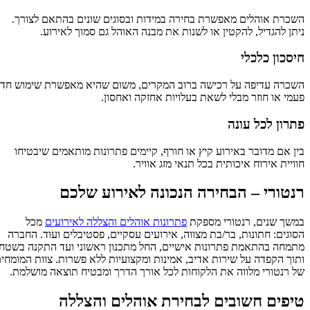
השכרת אוהלים מאפשרת בחירה במידות ובסוגים שונים בהתאם לצורך.
ניתן להגדיל, להקטין או לשנות את מבנה האוהל גם סמוך לאירוע.
חיסכון כלכלי
השכרה עדיפה על רכישה ברוב המקרים, משום שהיא מאפשרת שימוש חד
פעמי או חוזר מבלי לשאת בעלויות אחזקה ואחסון.
פתרון לכל עונה
בין אם מדובר באירוע קיץ או חורף, קיימים פתרונות מותאמים שיבטיחו
חוויית אירוח איכותית בכל תנאי מזג אוויר.
רנטורי – הבחירה הנכונה לאירוע שלכם
במשך שנים, רנטורי מספקת
פתרונות אוהלים והצללה לאירועים
מכל
הסוגים: חתונות, בר/בת מצווה, אירועים עסקיים, פסטיבלים ועוד. החברה
מתמחה בהתאמת פתרונות אישיים, החל מתכנון ראשוני ועד התקנה בשטח,
ותוך הקפדה על שירות אדיב, אמינות ומקצועיות ללא פשרות. צוות המומחים
של רנטורי מלווה את הלקוחות לכל אורך הדרך ומבטיח תוצאה מושלמת.
טיפים חשובים לבחירת אוהלים והצללה