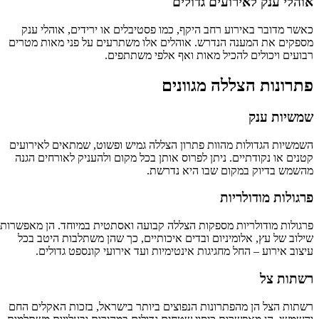
אוהלי ענק לאירועים גדולים
כאשר מדובר באירוע רחב היקף, כמו פסטיבלים או ירידים, אוהלי ענק
מספקים את המענה הנדרש. אוהלים אלו משתרעים על פני מאות מטרים
רבועים ויכולים להכיל מאות ואף אלפי משתתפים.
פתרונות הצללה מגוונים
שמשיות ענק
השמשיות הגדולות מהוות פתרון הצללה גמיש ופשוט, שמתאים לאירועים
קטנים או נקודתיים. ניתן לפרוס אותן בכל מקום ולהעניק לאורחים הגנה
מהשמש בדיוק במקום שבו היא נדרשת.
פרגולות מודולריות
פרגולות מודולריות מספקות הצללה קבועה ואסתטית במיוחד. הן מאפשרות
שילוב של עץ, אלומיניום ובדים איכותיים, כך שהן משתלבות היטב בכל
עיצוב אירוע – החל מחגיגות אינטימיות ועד אירועי קונספט גדולים.
רשתות צל
רשתות הצל הן מהפתרונות הנפוצים ביותר בישראל, בזכות האקלים החם