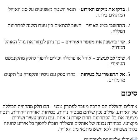
בדקו את מיקום האירוע
– תנאי השטח משפיעים על סוג האוהל
המתאים ביותר.
התחשבו במזג האוויר
– חשוב להתאים בין עונת השנה לפתרונות
הצללה.
קחו בחשבון את מספר האורחים
– כך ניתן לבחור את גודל האוהל
המדויק.
שימו לב לעיצוב
– אוהל או פרגולה יכולים להפוך לחלק מהקונספט
העיצובי.
אל תתפשרו על בטיחות
– בחרו ספק עם ניסיון והקפדה על תקנים
מחמירים.
סיכום
אוהלים והצללה הם הרבה מעבר לפתרון טכני – הם חלק מהחוויה הכוללת
של האירוע. שילוב נכון שלהם מבטיח נוחות, בטיחות ואווירה ייחודית. רנטורי
מציעה את כל הפתרונות תחת קורת גג אחת, עם ניסיון עשיר ושירות
מקצועי. בבחירה נכונה של אוהלים והצללה תוכלו להפוך כל אירוע לחגיגה
בלתי נשכחת, ללא חשש מתנאי מזג האוויר.