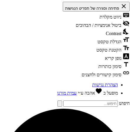
close
פתיחה וסגירה של תפריט הנגישות
keyboard
ניווט מקלדת
visibility_off
ביטול אנימציות / הבהובים
nights_stay
Contrast
format_size
הגדלת טקסט
text_fields
הקטנת טקסט
font_download
גופן קריא
title
סימון כותרות
link
סימון קישורים ולחצנים
הצהרת נגישות
favorite
מופעל ב
אהבה
ע״י
עמית מורנו
חיפוש