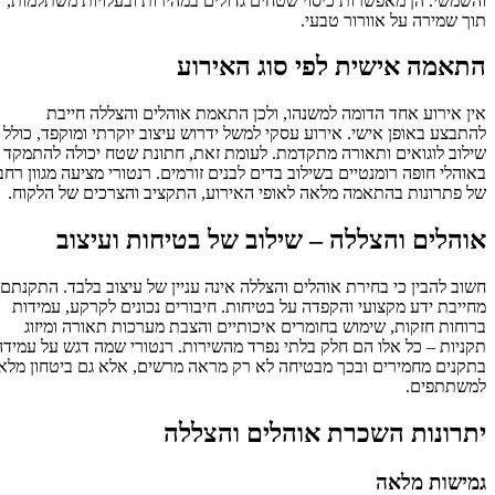
והשמשי. הן מאפשרות כיסוי שטחים גדולים במהירות ובעלויות משתלמות,
תוך שמירה על אוורור טבעי.
התאמה אישית לפי סוג האירוע
אין אירוע אחד הדומה למשנהו, ולכן התאמת אוהלים והצללה חייבת
להתבצע באופן אישי. אירוע עסקי למשל ידרוש עיצוב יוקרתי ומוקפד, כולל
שילוב לוגואים ותאורה מתקדמת. לעומת זאת, חתונת שטח יכולה להתמקד
באוהלי חופה רומנטיים בשילוב בדים לבנים זורמים. רנטורי מציעה מגוון רחב
של פתרונות בהתאמה מלאה לאופי האירוע, התקציב והצרכים של הלקוח.
אוהלים והצללה – שילוב של בטיחות ועיצוב
חשוב להבין כי בחירת אוהלים והצללה אינה עניין של עיצוב בלבד. התקנתם
מחייבת ידע מקצועי והקפדה על בטיחות. חיבורים נכונים לקרקע, עמידות
ברוחות חזקות, שימוש בחומרים איכותיים והצבת מערכות תאורה ומיזוג
תקניות – כל אלו הם חלק בלתי נפרד מהשירות. רנטורי שמה דגש על עמידה
בתקנים מחמירים ובכך מבטיחה לא רק מראה מרשים, אלא גם ביטחון מלא
למשתתפים.
יתרונות השכרת אוהלים והצללה
גמישות מלאה